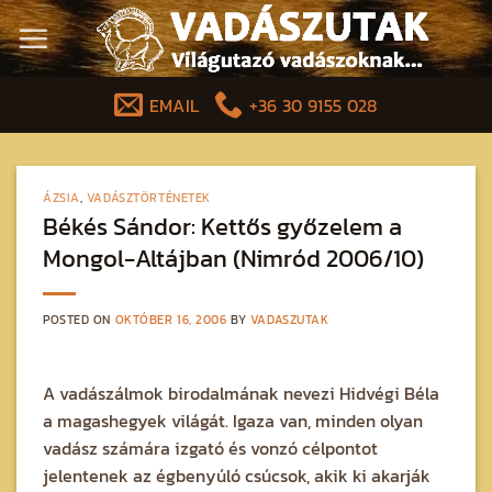
Skip
to
content
EMAIL
+36 30 9155 028
ÁZSIA
,
VADÁSZTÖRTÉNETEK
Békés Sándor: Kettős győzelem a
Mongol-Altájban (Nimród 2006/10)
POSTED ON
OKTÓBER 16, 2006
BY
VADASZUTAK
A vadászálmok birodalmának nevezi Hidvégi Béla
a magashegyek világát. Igaza van, minden olyan
vadász számára izgató és vonzó célpontot
jelentenek az égbenyúló csúcsok, akik ki akarják