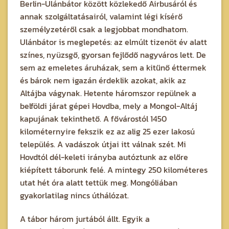
Berlin-Ulánbátor között közlekedő Airbusáról és
annak szolgáltatásairól, valamint légi kísérő
személyzetéről csak a legjobbat mondhatom.
Ulánbátor is meglepetés: az elmúlt tizenöt év alatt
színes, nyüzsgő, gyorsan fejlődő nagyváros lett. De
sem az emeletes áruházak, sem a kitűnő éttermek
és bárok nem igazán érdeklik azokat, akik az
Altájba vágynak. Hetente háromszor repülnek a
belföldi járat gépei Hovdba, mely a Mongol-Altáj
kapujának tekinthető. A fővárostól 1450
kilométernyire fekszik ez az alig 25 ezer lakosú
település. A vadászok útjai itt válnak szét. Mi
Hovdtól dél-keleti irányba autóztunk az előre
kiépített táborunk felé. A mintegy 250 kilométeres
utat hét óra alatt tettük meg. Mongóliában
gyakorlatilag nincs úthálózat.
A tábor három jurtából állt. Egyik a