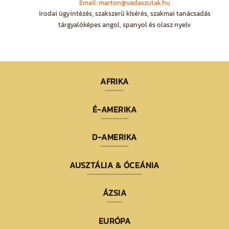
Email: marton@vadaszutak.hu
irodai ügyintézés, szakszerű kísérés, szakmai tanácsadás
tárgyalóképes angol, spanyol és olasz nyelv
AFRIKA
É-AMERIKA
D-AMERIKA
AUSZTÁLIA & ÓCEÁNIA
ÁZSIA
EURÓPA