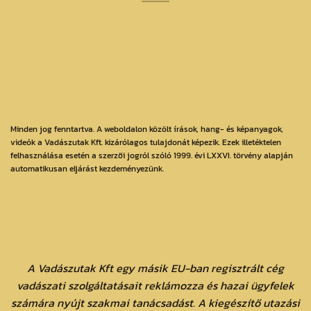
Minden jog fenntartva. A weboldalon közölt írások, hang- és képanyagok,
videók a Vadászutak Kft. kizárólagos tulajdonát képezik. Ezek illetéktelen
felhasználása esetén a szerzői jogról szóló 1999. évi LXXVI. törvény alapján
automatikusan eljárást kezdeményezünk.
A Vadászutak Kft egy másik EU-ban regisztrált cég
vadászati szolgáltatásait reklámozza és hazai ügyfelek
számára nyújt szakmai tanácsadást. A kiegészítő utazási