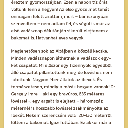
éreztem gyomorszájban. Ezen a napon tíz órát
voltunk fenn a hegyen! Az első győzelmet tehát
önmagam felett arattam, mert – bár iszonyúan
szenvedtem – nem adtam fel, és végül is már az
első vadásznap délutánján sikerült elejtenem a
bakomat is. Hatvanhat éves vagyok…
Meglehetősen sok az Altájban a kőszáli kecske.
Minden vadásznapon láthatnak a vadászok egy-
két csapatot. Mi először egy tizennyolc egyedből
álló csapatot pillantottunk meg, de lövéshez nem
jutottunk. Nagyon éber állatok az ibexek. És
természetesen, mindig a másik hegyen vannak! Dr.
Gergely Imre – aki egy bravúros, 635 méteres
lövéssel -, egy argalit is elejtett – háromszáz
méternél is hosszabb lövéssel zsákmányolta az
ibexét. Nekem szerencsém volt: 120-130 méterről
lőttem a bakomat. Igaz: futtában. Ez akkor már a