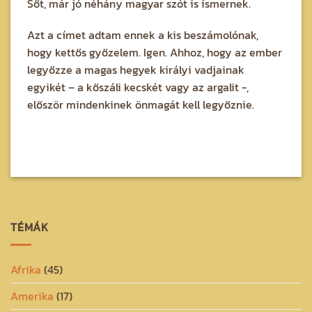
Sőt, már jó néhány magyar szót is ismernek.
Azt a címet adtam ennek a kis beszámolónak,
hogy kettős győzelem. Igen. Ahhoz, hogy az ember
legyőzze a magas hegyek királyi vadjainak
egyikét – a kőszáli kecskét vagy az argalit -,
először mindenkinek önmagát kell legyőznie.
TÉMÁK
Afrika
(45)
Amerika
(17)