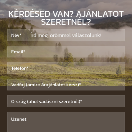
KÉRDÉSED VAN? AJÁNLATOT
SZERETNÉL?
Írd meg, örömmel válaszolunk!