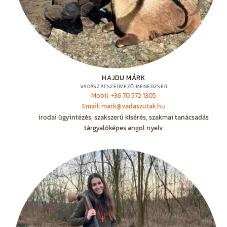
HAJDU MÁRK
VADÁSZATSZERVEZŐ MENEDZSER
Mobil: +36 70 572 1305
Email: mark@vadaszutak.hu
irodai ügyintézés, szakszerű kísérés, szakmai tanácsadás
tárgyalóképes angol nyelv