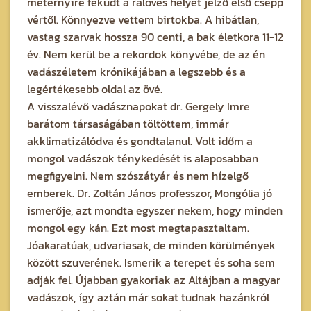
méternyire feküdt a rálövés helyét jelző első csepp
vértől. Könnyezve vettem birtokba. A hibátlan,
vastag szarvak hossza 90 centi, a bak életkora 11-12
év. Nem kerül be a rekordok könyvébe, de az én
vadászéletem krónikájában a legszebb és a
legértékesebb oldal az övé.
A visszalévő vadásznapokat dr. Gergely Imre
barátom társaságában töltöttem, immár
akklimatizálódva és gondtalanul. Volt időm a
mongol vadászok ténykedését is alaposabban
megfigyelni. Nem szószátyár és nem hízelgő
emberek. Dr. Zoltán János professzor, Mongólia jó
ismerője, azt mondta egyszer nekem, hogy minden
mongol egy kán. Ezt most megtapasztaltam.
Jóakaratúak, udvariasak, de minden körülmények
között szuverének. Ismerik a terepet és soha sem
adják fel. Újabban gyakoriak az Altájban a magyar
vadászok, így aztán már sokat tudnak hazánkról