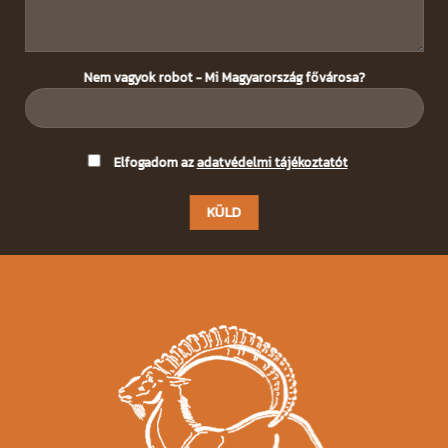
Nem vagyok robot - Mi Magyarország fővárosa?
Please
Elfogadom az
adatvédelmi tájékoztatót
leave
this
field
empty.