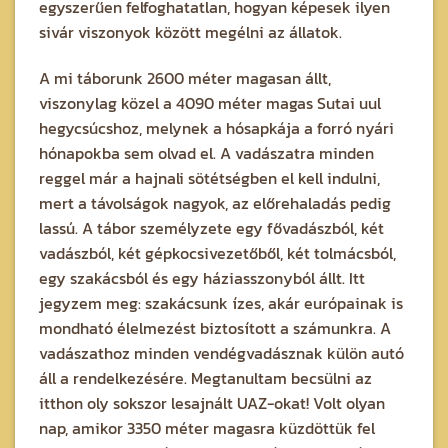
egyszerűen felfoghatatlan, hogyan képesek ilyen
sivár viszonyok között megélni az állatok.
A mi táborunk 2600 méter magasan állt,
viszonylag közel a 4090 méter magas Sutai uul
hegycsúcshoz, melynek a hósapkája a forró nyári
hónapokba sem olvad el. A vadászatra minden
reggel már a hajnali sötétségben el kell indulni,
mert a távolságok nagyok, az előrehaladás pedig
lassú. A tábor személyzete egy fővadászból, két
vadászból, két gépkocsivezetőből, két tolmácsból,
egy szakácsból és egy háziasszonyból állt. Itt
jegyzem meg: szakácsunk ízes, akár európainak is
mondható élelmezést biztosított a számunkra. A
vadászathoz minden vendégvadásznak külön autó
áll a rendelkezésére. Megtanultam becsülni az
itthon oly sokszor lesajnált UAZ-okat! Volt olyan
nap, amikor 3350 méter magasra küzdöttük fel