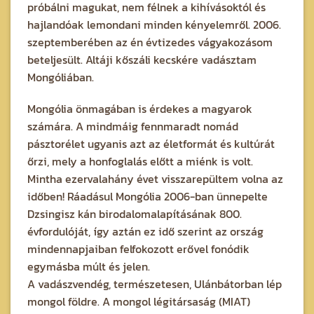
próbálni magukat, nem félnek a kihívásoktól és
hajlandóak lemondani minden kényelemről. 2006.
szeptemberében az én évtizedes vágyakozásom
beteljesült. Altáji kőszáli kecskére vadásztam
Mongóliában.
Mongólia önmagában is érdekes a magyarok
számára. A mindmáig fennmaradt nomád
pásztorélet ugyanis azt az életformát és kultúrát
őrzi, mely a honfoglalás előtt a miénk is volt.
Mintha ezervalahány évet visszarepültem volna az
időben! Ráadásul Mongólia 2006-ban ünnepelte
Dzsingisz kán birodalomalapításának 800.
évfordulóját, így aztán ez idő szerint az ország
mindennapjaiban felfokozott erővel fonódik
egymásba múlt és jelen.
A vadászvendég, természetesen, Ulánbátorban lép
mongol földre. A mongol légitársaság (MIAT)