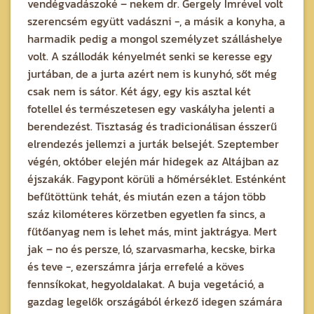
vendégvadászoké – nekem dr. Gergely Imrével volt
szerencsém együtt vadászni -, a másik a konyha, a
harmadik pedig a mongol személyzet szálláshelye
volt. A szállodák kényelmét senki se keresse egy
jurtában, de a jurta azért nem is kunyhó, sőt még
csak nem is sátor. Két ágy, egy kis asztal két
fotellel és természetesen egy vaskályha jelenti a
berendezést. Tisztaság és tradicionálisan ésszerű
elrendezés jellemzi a jurták belsejét. Szeptember
végén, október elején már hidegek az Altájban az
éjszakák. Fagypont körüli a hőmérséklet. Esténként
befűtöttünk tehát, és miután ezen a tájon több
száz kilométeres körzetben egyetlen fa sincs, a
fűtőanyag nem is lehet más, mint jaktrágya. Mert
jak – no és persze, ló, szarvasmarha, kecske, birka
és teve -, ezerszámra járja errefelé a köves
fennsíkokat, hegyoldalakat. A buja vegetáció, a
gazdag legelők országából érkező idegen számára