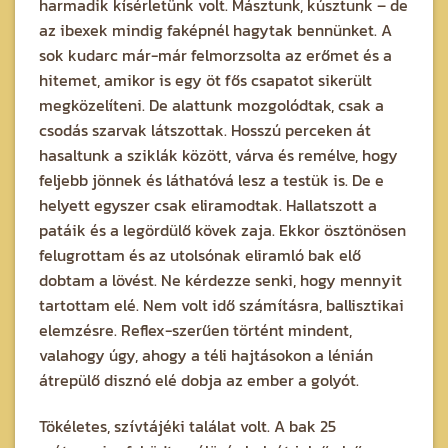
harmadik kísérletünk volt. Másztunk, kúsztunk – de
az ibexek mindig faképnél hagytak bennünket. A
sok kudarc már-már felmorzsolta az erőmet és a
hitemet, amikor is egy öt fős csapatot sikerült
megközelíteni. De alattunk mozgolódtak, csak a
csodás szarvak látszottak. Hosszú perceken át
hasaltunk a sziklák között, várva és remélve, hogy
feljebb jönnek és láthatóvá lesz a testük is. De e
helyett egyszer csak eliramodtak. Hallatszott a
patáik és a legördülő kövek zaja. Ekkor ösztönösen
felugrottam és az utolsónak eliramló bak elő
dobtam a lövést. Ne kérdezze senki, hogy mennyit
tartottam elé. Nem volt idő számításra, ballisztikai
elemzésre. Reflex-szerűen történt mindent,
valahogy úgy, ahogy a téli hajtásokon a lénián
átrepülő disznó elé dobja az ember a golyót.
Tökéletes, szívtájéki találat volt. A bak 25