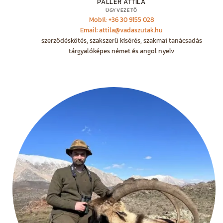
PALLER ATTILA
ÜGYVEZETŐ
Mobil: +36 30 9155 028
Email: attila@vadaszutak.hu
szerződéskötés, szakszerű kísérés, szakmai tanácsadás
tárgyalóképes német és angol nyelv