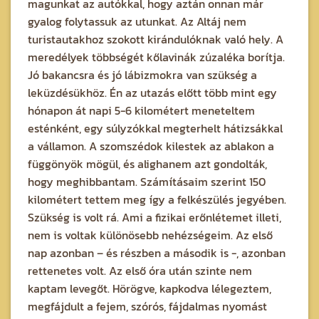
magunkat az autókkal, hogy aztán onnan már
gyalog folytassuk az utunkat. Az Altáj nem
turistautakhoz szokott kirándulóknak való hely. A
meredélyek többségét kőlavinák zúzaléka borítja.
Jó bakancsra és jó lábizmokra van szükség a
leküzdésükhöz. Én az utazás előtt több mint egy
hónapon át napi 5-6 kilométert meneteltem
esténként, egy súlyzókkal megterhelt hátizsákkal
a vállamon. A szomszédok kilestek az ablakon a
függönyök mögül, és alighanem azt gondolták,
hogy meghibbantam. Számításaim szerint 150
kilométert tettem meg így a felkészülés jegyében.
Szükség is volt rá. Ami a fizikai erőnlétemet illeti,
nem is voltak különösebb nehézségeim. Az első
nap azonban – és részben a második is -, azonban
rettenetes volt. Az első óra után szinte nem
kaptam levegőt. Hörögve, kapkodva lélegeztem,
megfájdult a fejem, szórós, fájdalmas nyomást